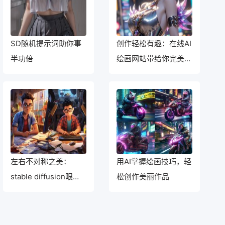
SD随机提示词助你事
创作轻松有趣：在线AI
半功倍
绘画网站带给你完美体
验
左右不对称之美：
用AI掌握绘画技巧，轻
stable diffusion眼睛
松创作美丽作品
的奇妙魅力