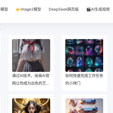
i模型
👉image2模型
DeepSeek网页版
🎬AI生成视频
页
通过AI技术，绘画AI官
如何快速完成工作任务
网让你成为出色的艺术
的小窍门
家！