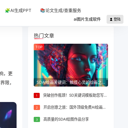
🧩AI生成PPT
📚论文生成/查重服务
ai图片生成软件
登陆
热门文章
TOP
影响，更
SDAI绘画关键词：触摸心灵的绘画之旅
的界限，
突破创作瓶颈！SD关键词模板助您写尽优质内容！
1
开启创意之旅：国外顶级免费AI绘画网站汇总
2
高质量的SDAI绘图作品分享
3