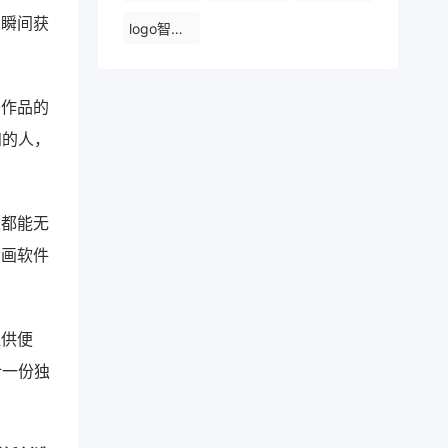
在瞬间获
logo智能设计ai
秀作品的
知的人，
人都能无
绘画软件
提供便
计一份独