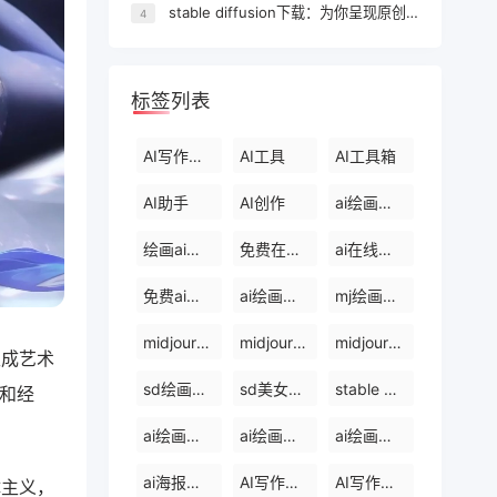
stable diffusion下载：为你呈现原创高品内容
4
标签列表
AI写作工具
AI工具
AI工具箱
AI助手
AI创作
ai绘画关键词
绘画ai官网
免费在线ai绘画
ai在线绘画
免费ai绘画
ai绘画电脑
mj绘画教程
midjourney 中文网
midjourney 国内版
midjourney绘画比赛
生成艺术
sd绘画下载
sd美女关键词
stable diffusion官网
和经
ai绘画在线版
ai绘画软件
ai绘画设计
ai海报制作
AI写作软件
AI写作网站
体主义，