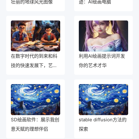
壮丽的地球风光图像
迹：AI绘画电脑
在数字时代的到来和科
利用AI绘画提示词开发
技的快速发展下，艺术
你的艺术才华
领域也迎来了新的突破
与变革。以往我们习惯
于使用传统的绘画工具
和材料进行创作，而现
在，利用SD绘画软件开
SD绘画软件：展示我创
stable diffusion方法的
启了数字艺术的新篇
意天赋的理想伴侣
探索
章。