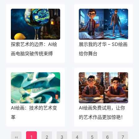
探索艺术的边界：AI绘
展示我的才华 – SD绘画
画电脑突破传统束缚
给你舞台
AI绘画：技术的艺术变
AI绘画免费试用，让你
革
的艺术作品更加惊艳！
‹‹
1
2
3
4
5
6
7