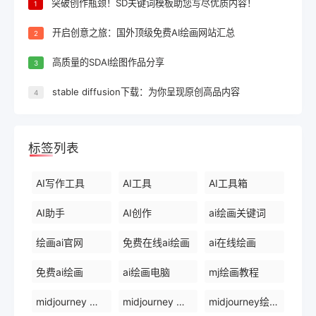
突破创作瓶颈！SD关键词模板助您写尽优质内容！
1
开启创意之旅：国外顶级免费AI绘画网站汇总
2
高质量的SDAI绘图作品分享
3
stable diffusion下载：为你呈现原创高品内容
4
标签列表
AI写作工具
AI工具
AI工具箱
AI助手
AI创作
ai绘画关键词
绘画ai官网
免费在线ai绘画
ai在线绘画
免费ai绘画
ai绘画电脑
mj绘画教程
midjourney 中文网
midjourney 国内版
midjourney绘画比赛