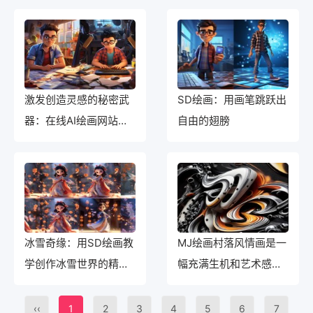
激发创造灵感的秘密武
SD绘画：用画笔跳跃出
器：在线AI绘画网站全
自由的翅膀
面揭秘
冰雪奇缘：用SD绘画教
MJ绘画村落风情画是一
学创作冰雪世界的精美
幅充满生机和艺术感的
画作
作品
‹‹
1
2
3
4
5
6
7