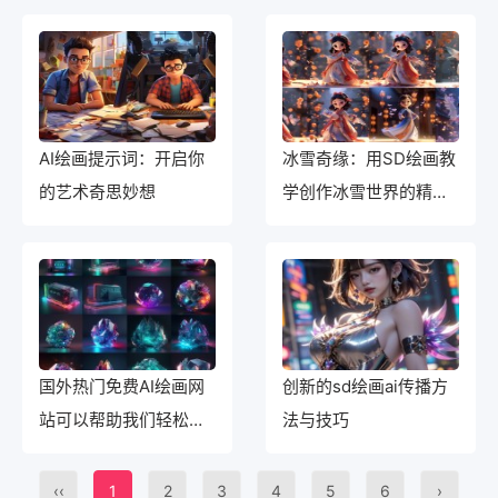
AI绘画提示词：开启你
冰雪奇缘：用SD绘画教
的艺术奇思妙想
学创作冰雪世界的精美
画作
国外热门免费AI绘画网
创新的sd绘画ai传播方
站可以帮助我们轻松地
法与技巧
掌握艺术技能。
‹‹
1
2
3
4
5
6
›