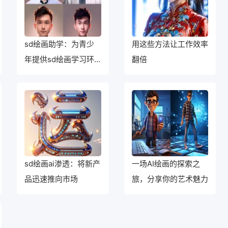
sd绘画助学：为青少
用这些方法让工作效率
年提供sd绘画学习环
翻倍
境
sd绘画ai渗透：将新产
一场AI绘画的探索之
品迅速推向市场
旅，分享你的艺术魅力