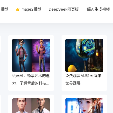
i模型
👉image2模型
DeepSeek网页版
🎬AI生成视频
绘画AI，畅享艺术的魅
免费观赏MJ绘画海洋
力，了解背后的科技黑
世界画展
科技！