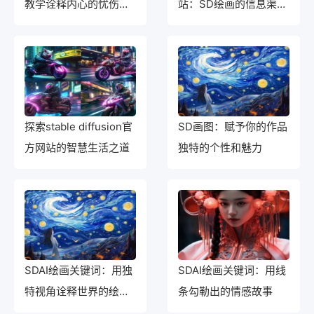
教学诠释内心的忧伤情
站：SD绘画的信息渠
绪
道，畅通企业视野
探索stable diffusion官
SD画图：赋予你的作品
方网站的智慧生活之道
独特的个性和魅力
SDAI绘画关键词：用独
SDAI绘画关键词：用线
特视角诠释世界的绘画
条勾勒出的情感故事
之旅