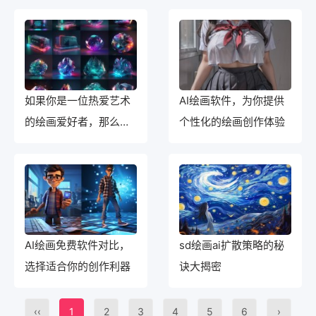
如果你是一位热爱艺术
AI绘画软件，为你提供
的绘画爱好者，那么今
个性化的绘画创作体验
天我要为大家推荐一本
非常专业而实用的书籍
－MJ绘画创作灵感。现
在你有机会免费获得
它！
AI绘画免费软件对比，
sd绘画ai扩散策略的秘
选择适合你的创作利器
诀大揭密
‹‹
1
2
3
4
5
6
›