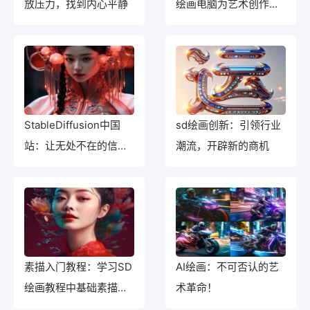
放压力，找到内心平静
绘画电脑为艺术创作提
供灵感
StableDiffusion中国
sd绘画创新：引领行业
站：让无处不在的信息
潮流，开辟新的商机
变得更SD绘画、更有效
素描入门教程：学习SD
AI绘画：不可否认的艺
绘画教程中基础素描的
术革命！
绘制方法