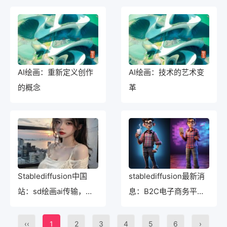
AI绘画：重新定义创作
AI绘画：技术的艺术变
的概念
革
Stablediffusion中国
stablediffusion最新消
站：sd绘画ai传输，让
息：B2C电子商务平台
内容始终保持最佳状态
快速崛起
‹‹
1
2
3
4
5
6
›